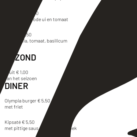
Tuna Melt € 3,50
tonijn, kaas, rode ui en tomaat
Italian € 3,50
mozzarella, tomaat, basilicum
GEZOND
Fruit € 1,00
van het seizoen
DINER
Olympia burger € 5,50
met friet
Kipsaté € 5,50
met pittige saus, friet en kroepoek