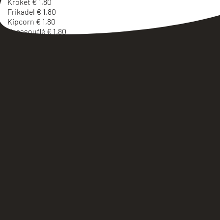
Kroket € 1,80
Frikadel € 1,80
Kipcorn € 1,80
Kaassouflé € 1,80
Met broodje + € 0,40
TEAMSNACKS
Bitterballen 8 stuks € 3,50
met mosterd
Bitterballen 24 stuks € 9,00
met mosterd
Gefrituurde minisnacks € 6,00
12 stuks, met sausjes
Teamplank € 17,50
met snacks, friet, en 3 sauzen