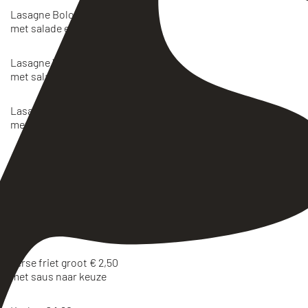
Lasagne Bolognese € 5,50
met salade en stokbrood
Lasagne Vega € 5,50
met salade en stokbrood
Lasagne Zalm € 6,50
met salade en stokbrood
SNACKS (ELKE DAG TOT 24:00
UUR)
Verse friet klein € 2,00
met saus naar keuze
Verse friet groot € 2,50
met saus naar keuze