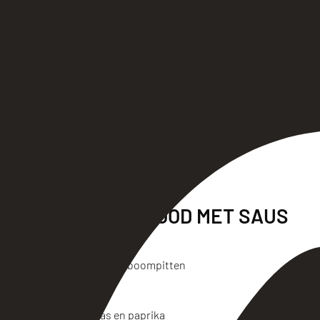
Beenham € 3,50
met honing-mosterdsaus
Worstenbroodje € 2,00
hoe Brabants wil je het hebben?
TOSTI MET SAUS
Kaas € 2,00
Ham-Kaas € 2,00
TOSTI OP OERBROOD MET SAUS
Goat Cheese € 3,50
geitenkaas, honing, pijnboompitten
Spicy € 3,50
gekruid gehakt, kaas en paprika